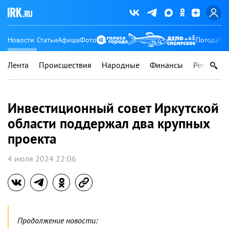
Новости
Статьи
Афиша
Фото
Погода
Ту
Лента
Происшествия
Народные
Финансы
Регионы
Инвестиционный совет Иркутской
области поддержал два крупных
проекта
4 июля 2024 22:06
Продолжение новости: