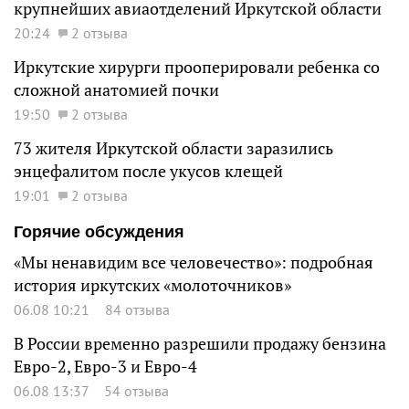
крупнейших авиаотделений Иркутской области
20:24
2 отзыва
Иркутские хирурги прооперировали ребенка со
сложной анатомией почки
19:50
2 отзыва
73 жителя Иркутской области заразились
энцефалитом после укусов клещей
19:01
2 отзыва
Горячие обсуждения
«Мы ненавидим все человечество»: подробная
история иркутских «молоточников»
06.08 10:21
84 отзыва
В России временно разрешили продажу бензина
Евро-2, Евро-3 и Евро-4
06.08 13:37
54 отзыва