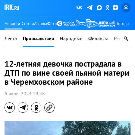
Новости
Статьи
Афиша
Фото
Погода
Ту
Лента
Происшествия
Народные
Финансы
Регионы
12-летняя девочка пострадала в
ДТП по вине своей пьяной матери
в Черемховском районе
6 июля 2024 19:48