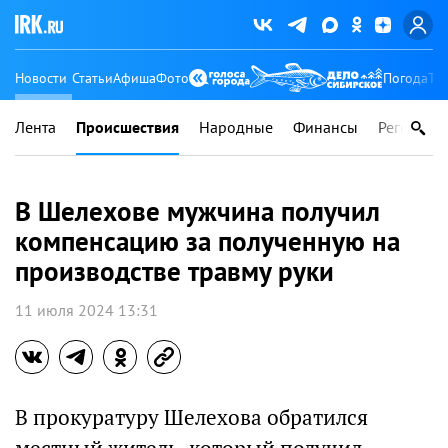
Новости
Статьи
Афиша
Фото
Погода
Ту
Лента
Происшествия
Народные
Финансы
Регионы
В Шелехове мужчина получил
компенсацию за полученную на
производстве травму руки
11 июля 2024 13:31
В прокуратуру Шелехова обратился