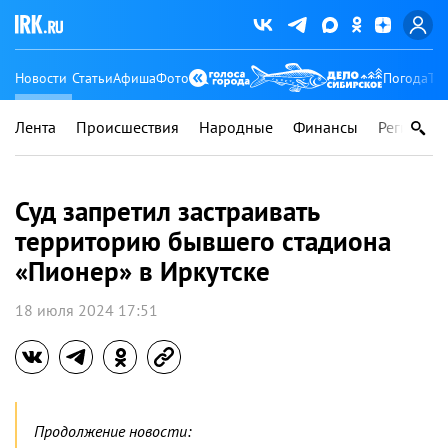
Новости
Статьи
Афиша
Фото
Погода
Ту
Лента
Происшествия
Народные
Финансы
Регионы
Суд запретил застраивать
территорию бывшего стадиона
«Пионер» в Иркутске
18 июля 2024 17:51
Продолжение новости: