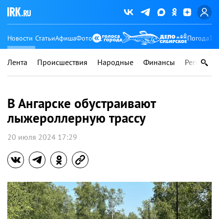
Новости
Статьи
Афиша
Фото
Погода
Ту
Лента
Происшествия
Народные
Финансы
Регионы
В Ангарске обустраивают
лыжероллерную трассу
20 июля 2024 17:29