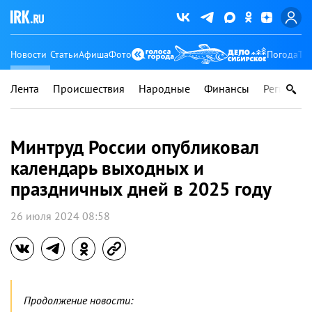
Новости
Статьи
Афиша
Фото
Погода
Ту
Лента
Происшествия
Народные
Финансы
Регионы
Минтруд России опубликовал
календарь выходных и
праздничных дней в 2025 году
26 июля 2024 08:58
Продолжение новости: