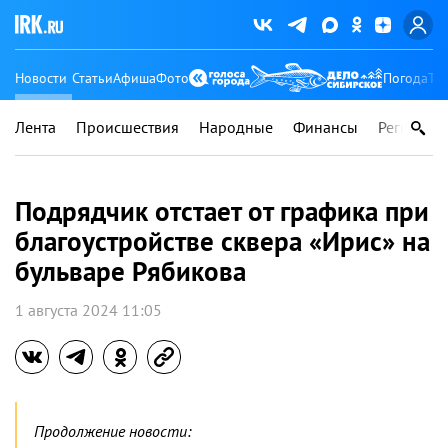
Новости
Статьи
Афиша
Фото
Погода
Ту
Лента
Происшествия
Народные
Финансы
Регионы
Подрядчик отстает от графика при
благоустройстве сквера «Ирис» на
бульваре Рябикова
1 августа 2024 11:05
Продолжение новости: