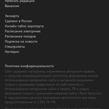
Написать редакции
Вакансии
Экокарта
Сделано в России
Онлайн-табло аэропорта
Расписание электричек
Расписание поездов
Подписка на новости
Спецпроекты
Наглядно
Политика конфиденциальности
Сайт содержит материалы, охраняемые авторским правом,
и средства индивидуализации (логотипы, фирменные знаки).
Использование материалов сайта в интернете разрешено
только с указанием гиперссылки на сайт www.irk.ru.
Использование материалов сайта в печати, ТВ и радио
разрешено только с указанием названия сайта «Твой Иркутск».
К нарушителям данного положения применяются все меры,
предусмотренные ст. 1301 ГК РФ.
Все рекламные товары подлежат обязательной сертификации,