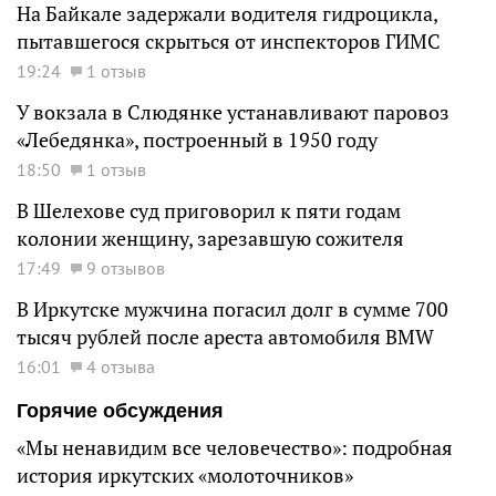
На Байкале задержали водителя гидроцикла,
пытавшегося скрыться от инспекторов ГИМС
19:24
1 отзыв
У вокзала в Слюдянке устанавливают паровоз
«Лебедянка», построенный в 1950 году
18:50
1 отзыв
В Шелехове суд приговорил к пяти годам
колонии женщину, зарезавшую сожителя
17:49
9 отзывов
В Иркутске мужчина погасил долг в сумме 700
тысяч рублей после ареста автомобиля BMW
16:01
4 отзыва
Горячие обсуждения
«Мы ненавидим все человечество»: подробная
история иркутских «молоточников»