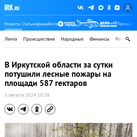
Новости
Статьи
Афиша
Фото
Погода
Ту
Лента
Происшествия
Народные
Финансы
Регионы
В Иркутской области за сутки
потушили лесные пожары на
площади 587 гектаров
5 августа 2024 10:38