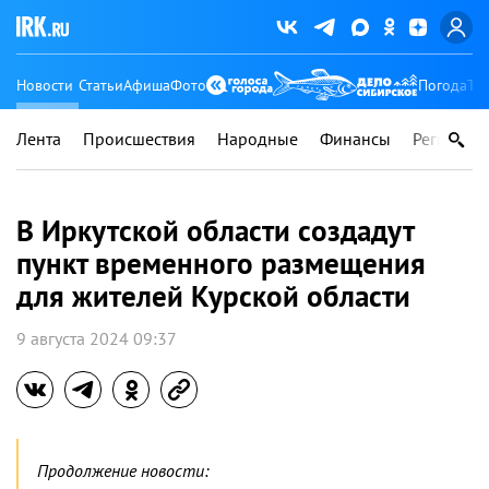
Новости
Статьи
Афиша
Фото
Погода
Ту
Лента
Происшествия
Народные
Финансы
Регионы
В Иркутской области создадут
пункт временного размещения
для жителей Курской области
9 августа 2024 09:37
Продолжение новости: