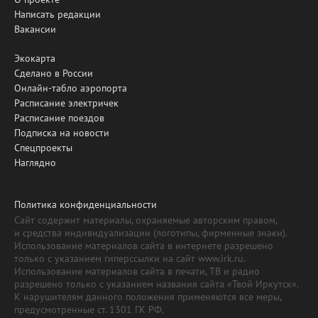
Написать редакции
Вакансии
Экокарта
Сделано в России
Онлайн-табло аэропорта
Расписание электричек
Расписание поездов
Подписка на новости
Спецпроекты
Наглядно
Политика конфиденциальности
Сайт содержит материалы, охраняемые авторским правом,
и средства индивидуализации (логотипы, фирменные знаки).
Использование материалов сайта в интернете разрешено
только с указанием гиперссылки на сайт www.irk.ru.
Использование материалов сайта в печати, ТВ и радио
разрешено только с указанием названия сайта «Твой Иркутск».
К нарушителям данного положения применяются все меры,
предусмотренные ст. 1301 ГК РФ.