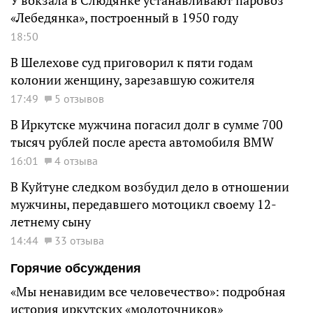
У вокзала в Слюдянке устанавливают паровоз
«Лебедянка», построенный в 1950 году
18:50
В Шелехове суд приговорил к пяти годам
колонии женщину, зарезавшую сожителя
17:49
5 отзывов
В Иркутске мужчина погасил долг в сумме 700
тысяч рублей после ареста автомобиля BMW
16:01
4 отзыва
В Куйтуне следком возбудил дело в отношении
мужчины, передавшего мотоцикл своему 12-
летнему сыну
14:44
33 отзыва
Горячие обсуждения
«Мы ненавидим все человечество»: подробная
история иркутских «молоточников»