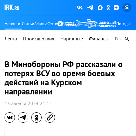
Новости
Статьи
Афиша
Фото
Погода
Ту
Лента
Происшествия
Народные
Финансы
Регионы
В Минобороны РФ рассказали о
потерях ВСУ во время боевых
действий на Курском
направлении
13 августа 2024 21:12