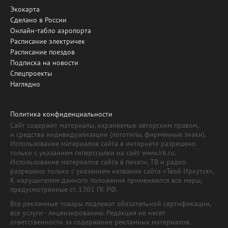
Экокарта
Сделано в России
Онлайн-табло аэропорта
Расписание электричек
Расписание поездов
Подписка на новости
Спецпроекты
Наглядно
Политика конфиденциальности
Сайт содержит материалы, охраняемые авторским правом,
и средства индивидуализации (логотипы, фирменные знаки).
Использование материалов сайта в интернете разрешено
только с указанием гиперссылки на сайт www.irk.ru.
Использование материалов сайта в печати, ТВ и радио
разрешено только с указанием названия сайта «Твой Иркутск».
К нарушителям данного положения применяются все меры,
предусмотренные ст. 1301 ГК РФ.
Все рекламные товары подлежат обязательной сертификации,
все услуги - лицензированию. Редакция не несет
ответственности за содержание рекламных материалов.