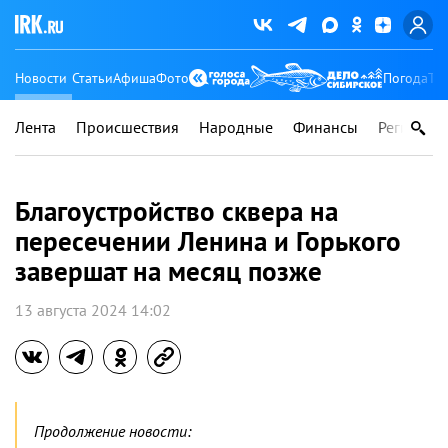
Новости
Статьи
Афиша
Фото
Погода
Ту
Лента
Происшествия
Народные
Финансы
Регионы
Благоустройство сквера на
пересечении Ленина и Горького
завершат на месяц позже
13 августа 2024 14:02
Продолжение новости: