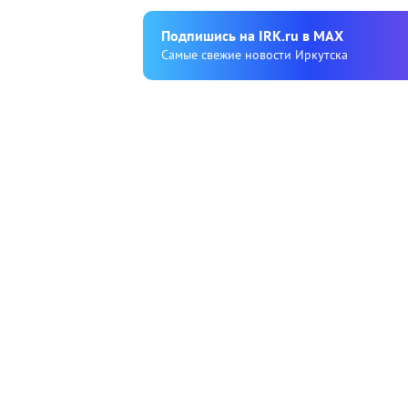
Подпишиcь на IRK.ru в MAX
Cамые свежие новости Иркутска