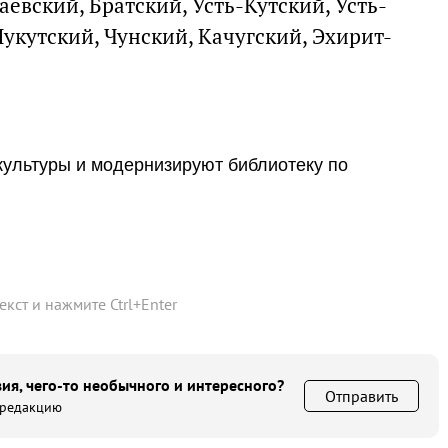
аевский, Братский, Усть-Кутский, Усть-
укутский, Чунский, Качугский, Эхирит-
культуры и модернизируют библиотеку по
текст и нажмите
Ctrl
+
Enter
ия, чего-то необычного и интересного?
Отправить
 редакцию