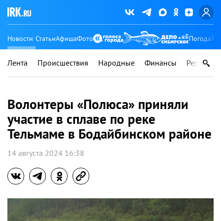
Новости
Статьи
Афиша
Фото
Погода
Ту
Лента
Происшествия
Народные
Финансы
Регионы
Волонтеры «Полюса» приняли
участие в сплаве по реке
Тельмаме в Бодайбинском районе
14 августа 2024 16:38