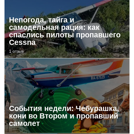
Непогода, тайга и
самодельная рация: как
спаслись пилоты пропавшего
Cessna
1 отзыв
События недели: Чебурашка,
кони во Втором и пропавший
самолет