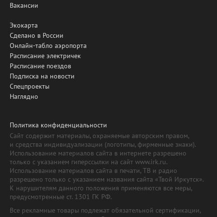
Вакансии
Экокарта
Сделано в России
Онлайн-табло аэропорта
Расписание электричек
Расписание поездов
Подписка на новости
Спецпроекты
Наглядно
Политика конфиденциальности
Сайт содержит материалы, охраняемые авторским правом,
и средства индивидуализации (логотипы, фирменные знаки).
Использование материалов сайта в интернете разрешено
только с указанием гиперссылки на сайт www.irk.ru.
Использование материалов сайта в печати, ТВ и радио
разрешено только с указанием названия сайта «Твой Иркутск».
К нарушителям данного положения применяются все меры,
предусмотренные ст. 1301 ГК РФ.
Все рекламные товары подлежат обязательной сертификации,