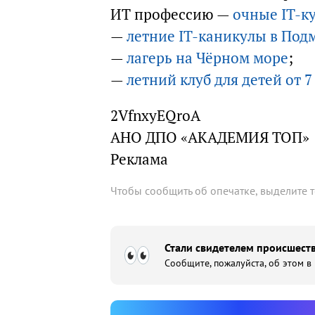
ИТ профессию —
очные IT-к
—
летние IT-каникулы в Под
—
лагерь на Чёрном море
;
—
летний клуб для детей от 7
2VfnxyEQroA
АНО ДПО «АКАДЕМИЯ ТОП»
Реклама
Чтобы сообщить об опечатке, выделите 
Стали свидетелем происшеств
Сообщите, пожалуйста, об этом в