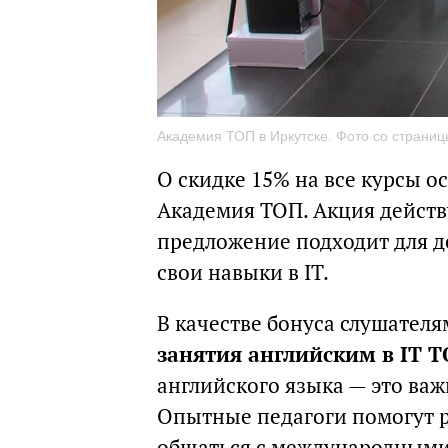
Академия ТОП в Иркутске. Фото со страниц
О скидке 15% на все курсы 
Академия ТОП. Акция действу
предложение подходит для де
свои навыки в IT.
В качестве бонуса слушател
занятия английским в IT T
английского языка — это важ
Опытные педагоги помогут р
общаться с международными