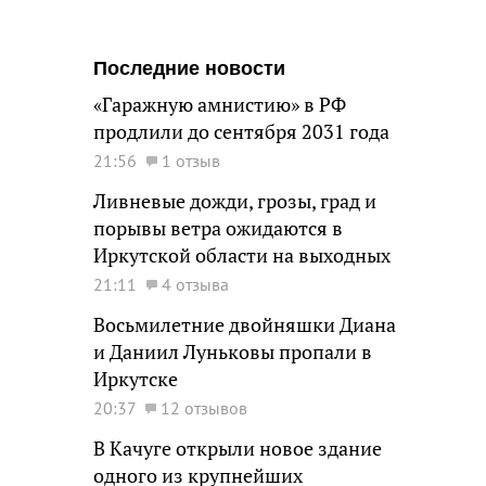
Последние новости
«Гаражную амнистию» в РФ
продлили до сентября 2031 года
21:56
1 отзыв
Ливневые дожди, грозы, град и
порывы ветра ожидаются в
Иркутской области на выходных
21:11
4 отзыва
Восьмилетние двойняшки Диана
и Даниил Луньковы пропали в
Иркутске
20:37
12 отзывов
В Качуге открыли новое здание
одного из крупнейших