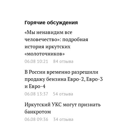
Горячие обсуждения
«Мы ненавидим все
человечество»: подробная
история иркутских
«молоточников»
06.08 10:21
84 отзыва
В России временно разрешили
продажу бензина Евро-2, Евро-3
и Евро-4
06.08 13:37
54 отзыва
Иркутский УКС могут признать
банкротом
06.08 09:36
34 отзыва