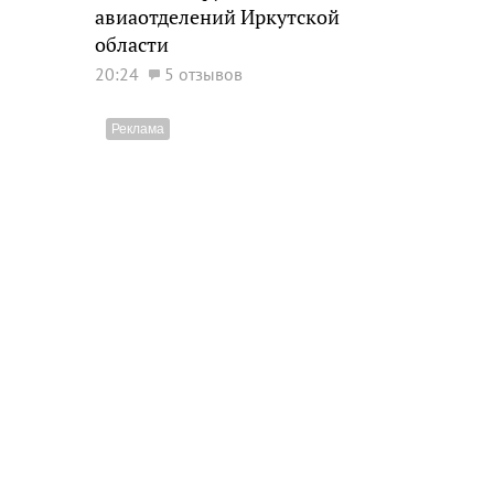
авиаотделений Иркутской
области
20:24
5 отзывов