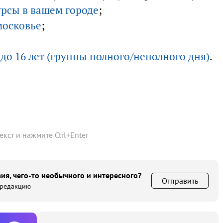
урсы в вашем городе
;
московье
;
 до 16 лет (группы полного/неполного дня)
.
текст и нажмите
Ctrl
+
Enter
ия, чего-то необычного и интересного?
Отправить
 редакцию