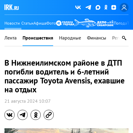
Новости
Статьи
Афиша
Фото
Погода
Ту
Лента
Происшествия
Народные
Финансы
Регионы
В Нижнеилимском районе в ДТП
погибли водитель и 6-летний
пассажир Toyota Avensis, ехавшие
на отдых
21 августа 2024 10:07