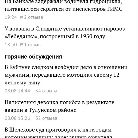
На Байкале задержали водителя гидроцикла,
пытавшегося скрыться от инспекторов ГИМС
19:24
2 отзыва
У вокзала в Слюдянке устанавливают паровоз
«Лебедянка», построенный в 1950 году
18:50
1 отзыв
Горячие обсуждения
В Куйтуне следком возбудил дело в отношении
мужчины, передавшего мотоцикл своему 12-
летнему сыну
08.08 14:44
34 отзыва
Пятилетняя девочка погибла в результате
аварии в Тулунском районе
08.08 13:26
32 отзыва
В Шелехове суд приговорил к пяти годам
колонии женщину, зарезавшую сожителя