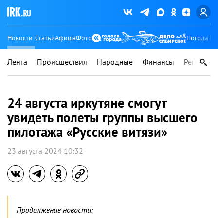
Новости
Статьи
Афиша
Фото
Погода
Ту
Лента
Происшествия
Народные
Финансы
Регионы
24 августа иркутяне смогут
увидеть полеты группы высшего
пилотажа «Русские витязи»
23 августа 2024 10:32
Продолжение новости: