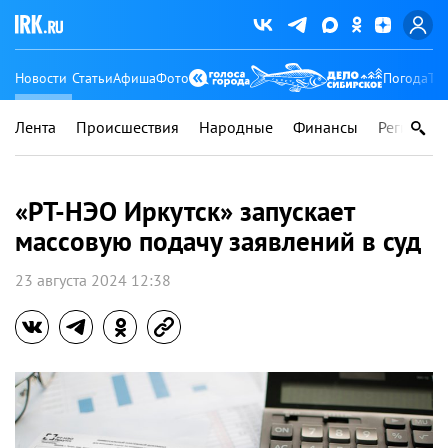
Новости
Статьи
Афиша
Фото
Погода
Ту
Лента
Происшествия
Народные
Финансы
Регионы
«РТ-НЭО Иркутск» запускает
массовую подачу заявлений в суд
23 августа 2024 12:38