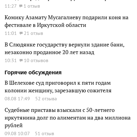
11:27
1 отзыв
Комику Азамату Мусагалиеву подарили коня на
фестивале в Иркутской области
11:01
21 отзыв
В Слюдянке государству вернули здание бани,
незаконно проданное 20 лет назад
10:31
10 отзывов
Горячие обсуждения
В Шелехове суд приговорил к пяти годам
колонии женщину, зарезавшую сожителя
08.08 17:49
52 отзыва
Судебные приставы взыскали с 50-летнего
иркутянина долг по алиментам на два миллиона
рублей
09.08 10:07
51 отзыв