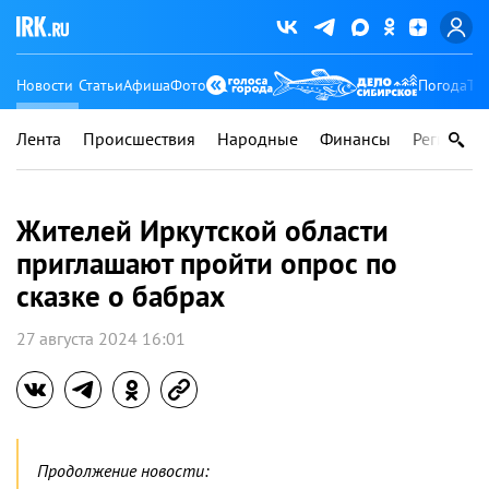
Новости
Статьи
Афиша
Фото
Погода
Ту
Лента
Происшествия
Народные
Финансы
Регионы
Жителей Иркутской области
приглашают пройти опрос по
сказке о бабрах
27 августа 2024 16:01
Продолжение новости: