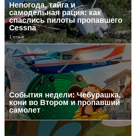
Непогода, тайга и
самодельная рация: как
спаслись пилоты пропавшего
Cessna
1 отзыв
События недели: Чебурашка,
кони во Втором и пропавший
самолет