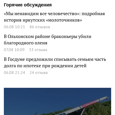
Горячие обсуждения
«Мы ненавидим все человечество»: подробная
история иркутских «молоточников»
06.08 10:21
86 отзывов
В Ольхонском районе браконьеры убили
благородного оленя
07.08 10:09
33 отзыва
В Госдуме предложили списывать семьям часть
долга по ипотеке при рождении детей
06.08 21:24
24 отзыва