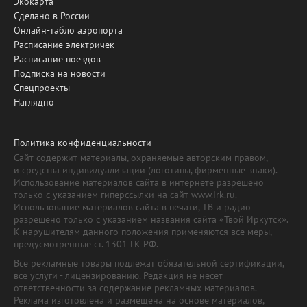
Экокарта
Сделано в России
Онлайн-табло аэропорта
Расписание электричек
Расписание поездов
Подписка на новости
Спецпроекты
Наглядно
Политика конфиденциальности
Сайт содержит материалы, охраняемые авторским правом,
и средства индивидуализации (логотипы, фирменные знаки).
Использование материалов сайта в интернете разрешено
только с указанием гиперссылки на сайт www.irk.ru.
Использование материалов сайта в печати, ТВ и радио
разрешено только с указанием названия сайта «Твой Иркутск».
К нарушителям данного положения применяются все меры,
предусмотренные ст. 1301 ГК РФ.
Все рекламные товары подлежат обязательной сертификации,
все услуги - лицензированию. Редакция не несет
ответственности за содержание рекламных материалов.
Реклама изготовлена и размещена на основе материалов,