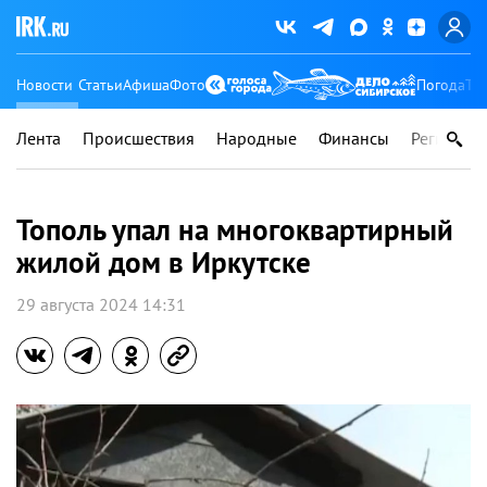
Новости
Статьи
Афиша
Фото
Погода
Ту
Лента
Происшествия
Народные
Финансы
Регионы
Тополь упал на многоквартирный
жилой дом в Иркутске
29 августа 2024 14:31