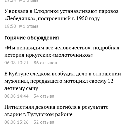
У вокзала в Слюдянке устанавливают паровоз
«Лебедянка», построенный в 1950 году
18:50
1 отзыв
Горячие обсуждения
«Мы ненавидим все человечество»: подробная
история иркутских «молоточников»
06.08 10:21
86 отзывов
В Куйтуне следком возбудил дело в отношении
мужчины, передавшего мотоцикл своему 12-
летнему сыну
08.08 14:44
34 отзыва
Пятилетняя девочка погибла в результате
аварии в Тулунском районе
08.08 13:26
32 отзыва