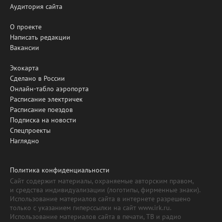
Аудитория сайта
О проекте
Написать редакции
Вакансии
Экокарта
Сделано в России
Онлайн-табло аэропорта
Расписание электричек
Расписание поездов
Подписка на новости
Спецпроекты
Наглядно
Политика конфиденциальности
Сайт содержит материалы, охраняемые авторским правом,
и средства индивидуализации (логотипы, фирменные знаки).
Использование материалов сайта в интернете разрешено
только с указанием гиперссылки на сайт www.irk.ru.
Использование материалов сайта в печати, ТВ и радио