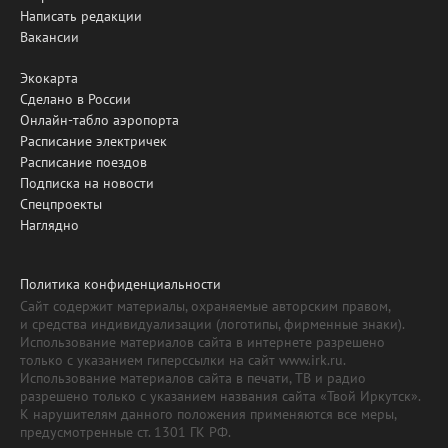
Написать редакции
Вакансии
Экокарта
Сделано в России
Онлайн-табло аэропорта
Расписание электричек
Расписание поездов
Подписка на новости
Спецпроекты
Наглядно
Политика конфиденциальности
Сайт содержит материалы, охраняемые авторским правом,
и средства индивидуализации (логотипы, фирменные знаки).
Использование материалов сайта в интернете разрешено
только с указанием гиперссылки на сайт www.irk.ru.
Использование материалов сайта в печати, ТВ и радио
разрешено только с указанием названия сайта «Твой Иркутск».
К нарушителям данного положения применяются все меры,
предусмотренные ст. 1301 ГК РФ.