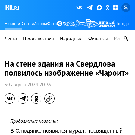
Новости
Статьи
Афиша
Фото
Погода
Ту
Лента
Происшествия
Народные
Финансы
Регионы
На стене здания на Свердлова
появилось изображение «Чароит»
30 августа 2024 20:39
Продолжение новости:
В Слюдянке появился мурал, посвященный