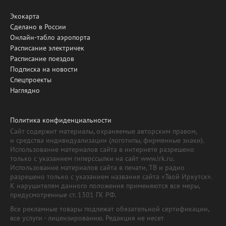
Экокарта
Сделано в России
Онлайн-табло аэропорта
Расписание электричек
Расписание поездов
Подписка на новости
Спецпроекты
Наглядно
Политика конфиденциальности
Сайт содержит материалы, охраняемые авторским правом,
и средства индивидуализации (логотипы, фирменные знаки).
Использование материалов сайта в интернете разрешено
только с указанием гиперссылки на сайт www.irk.ru.
Использование материалов сайта в печати, ТВ и радио
разрешено только с указанием названия сайта «Твой Иркутск».
К нарушителям данного положения применяются все меры,
предусмотренные ст. 1301 ГК РФ.
Все рекламные товары подлежат обязательной сертификации,
все услуги - лицензированию. Редакция не несет