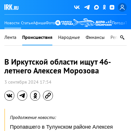
Новости
Статьи
Афиша
Фото
Погода
Ту
Лента
Происшествия
Народные
Финансы
Регионы
В Иркутской области ищут 46-
летнего Алексея Морозова
3 сентября 2024 17:54
Продолжение новости:
Пропавшего в Тулунском районе Алексея