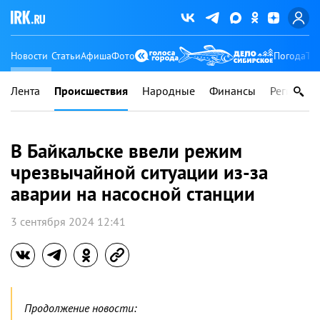
Новости
Статьи
Афиша
Фото
Погода
Ту
Лента
Происшествия
Народные
Финансы
Регионы
В Байкальске ввели режим
чрезвычайной ситуации из-за
аварии на насосной станции
3 сентября 2024 12:41
Продолжение новости: