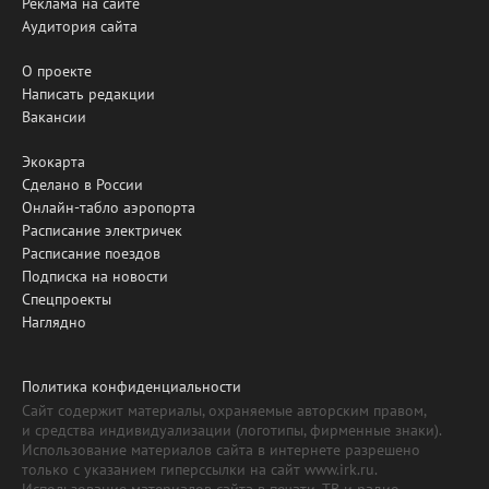
Реклама на сайте
Аудитория сайта
О проекте
Написать редакции
Вакансии
Экокарта
Сделано в России
Онлайн-табло аэропорта
Расписание электричек
Расписание поездов
Подписка на новости
Спецпроекты
Наглядно
Политика конфиденциальности
Сайт содержит материалы, охраняемые авторским правом,
и средства индивидуализации (логотипы, фирменные знаки).
Использование материалов сайта в интернете разрешено
только с указанием гиперссылки на сайт www.irk.ru.
Использование материалов сайта в печати, ТВ и радио