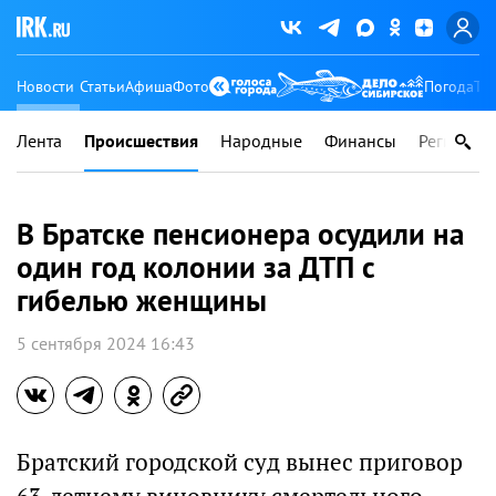
Новости
Статьи
Афиша
Фото
Погода
Ту
Лента
Происшествия
Народные
Финансы
Регионы
В Братске пенсионера осудили на
один год колонии за ДТП с
гибелью женщины
5 сентября 2024 16:43
Братский городской суд вынес приговор