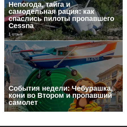
Непогода, тайга и
самодельная рация: как
спаслись пилоты пропавшего
Cessna
1 отзыв
События недели: Чебурашка,
кони во Втором и пропавший
самолет