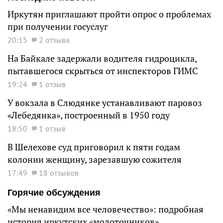
Иркутян приглашают пройти опрос о проблемах
при получении госуслуг
20:15
2 отзыва
На Байкале задержали водителя гидроцикла,
пытавшегося скрыться от инспекторов ГИМС
19:24
1 отзыв
У вокзала в Слюдянке устанавливают паровоз
«Лебедянка», построенный в 1950 году
18:50
1 отзыв
В Шелехове суд приговорил к пяти годам
колонии женщину, зарезавшую сожителя
17:49
18 отзывов
Горячие обсуждения
«Мы ненавидим все человечество»: подробная
история иркутских «молоточников»