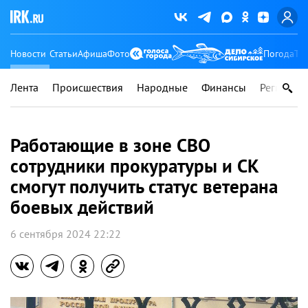
Новости
Статьи
Афиша
Фото
Погода
Ту
Лента
Происшествия
Народные
Финансы
Регионы
Работающие в зоне СВО
сотрудники прокуратуры и СК
смогут получить статус ветерана
боевых действий
6 сентября 2024 22:22