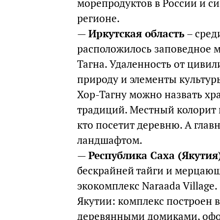
морепродуктов в России и с
регионе.
—
Иркутская область
– сред
расположилось заповедное м
Тагна. Удаленность от циви
природу и элементы культур
Хор-Тагну можно назвать хр
традиций. Местный колорит 
кто посетит деревню. А глав
ландшафтом.
—
Республика Саха (Якутия
бескрайней тайги и мерцаю
экокомплекс Naraada Village.
Якутии: комплекс построен 
деревянными домиками, офо