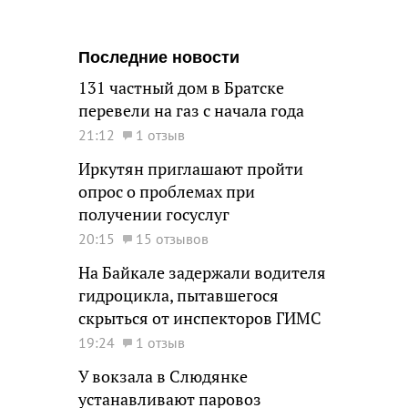
Последние новости
131 частный дом в Братске
перевели на газ с начала года
21:12
1 отзыв
Иркутян приглашают пройти
опрос о проблемах при
получении госуслуг
20:15
15 отзывов
На Байкале задержали водителя
гидроцикла, пытавшегося
скрыться от инспекторов ГИМС
19:24
1 отзыв
У вокзала в Слюдянке
устанавливают паровоз