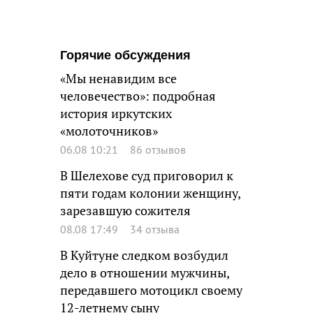
Горячие обсуждения
«Мы ненавидим все
человечество»: подробная
история иркутских
«молоточников»
06.08 10:21
86 отзывов
В Шелехове суд приговорил к
пяти годам колонии женщину,
зарезавшую сожителя
08.08 17:49
34 отзыва
В Куйтуне следком возбудил
дело в отношении мужчины,
передавшего мотоцикл своему
12-летнему сыну