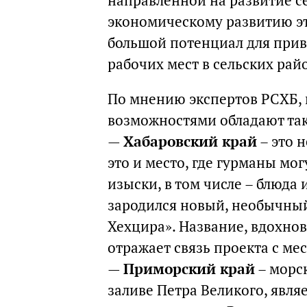
направленной на развитие се
экономическому развитию эт
большой потенциал для прив
рабочих мест в сельских рай
По мнению экспертов РСХБ,
возможностями обладают так
—
Хабаровский край
– это н
это и место, где гурманы мо
изыски, в том числе – блюда 
зародился новый, необычный
Хехцира». Название, вдохно
отражает связь проекта с ме
—
Приморский край
– морс
заливе Петра Великого, явл