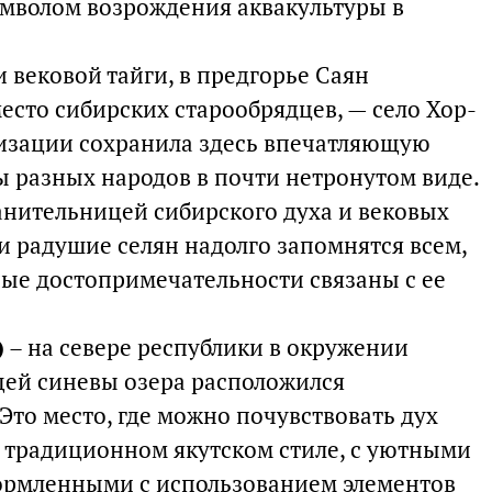
имволом возрождения аквакультуры в
и вековой тайги, в предгорье Саян
есто сибирских старообрядцев, — село Хор-
лизации сохранила здесь впечатляющую
ы разных народов в почти нетронутом виде.
анительницей сибирского духа и вековых
и радушие селян надолго запомнятся всем,
ные достопримечательности связаны с ее
)
– на севере республики в окружении
щей синевы озера расположился
 Это место, где можно почувствовать дух
в традиционном якутском стиле, с уютными
рмленными с использованием элементов