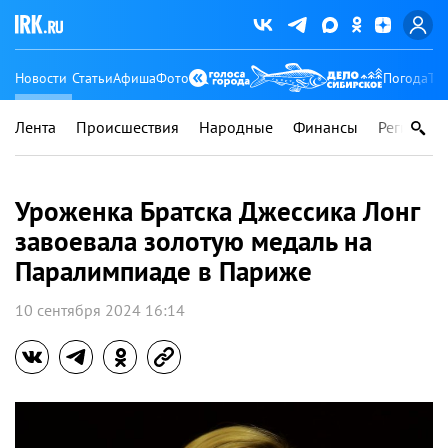
Новости
Статьи
Афиша
Фото
Погода
Ту
Лента
Происшествия
Народные
Финансы
Регионы
Уроженка Братска Джессика Лонг
завоевала золотую медаль на
Паралимпиаде в Париже
10 сентября 2024 16:14