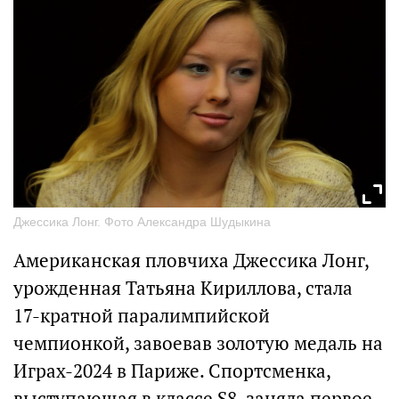
Джессика Лонг. Фото Александра Шудыкина
Американская пловчиха Джессика Лонг,
урожденная Татьяна Кириллова, стала
17‑кратной паралимпийской
чемпионкой, завоевав золотую медаль на
Играх-2024 в Париже. Спортсменка,
выступающая в классе S8, заняла первое