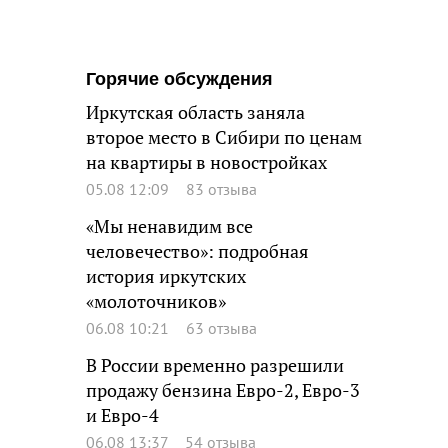
Горячие обсуждения
Иркутская область заняла
второе место в Сибири по ценам
на квартиры в новостройках
05.08 12:09
83 отзыва
«Мы ненавидим все
человечество»: подробная
история иркутских
«молоточников»
06.08 10:21
63 отзыва
В России временно разрешили
продажу бензина Евро-2, Евро-3
и Евро-4
06.08 13:37
54 отзыва