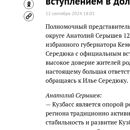
вступлением в до
12 сентября 2024 18:01
Полномочный представитель
округе Анатолий Серышев 12
избранного губернатора Кем
Середюка с официальным вст
высокое доверие жителей род
настоящему большая ответст
обращаясь к Илье Середюку.
Анатолий Серышев:
— Кузбасс является опорой 
региона традиционно активно
стабильность и развитие Кузб