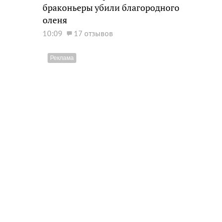
браконьеры убили благородного
оленя
10:09
17 отзывов