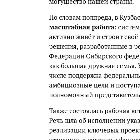
могущество нашей страны.
По словам полпреда, в Кузба
масштабная работа
: систе
активно живёт и строит сво
решения, разработанные в ре
Федерации Сибирского федер
как большая дружная семья. У
числе поддержка федеральны
амбициозные цели и поступат
полномочный представитель
Также состоялась рабочая в
Речь шла об исполнении указ
реализации ключевых проект
отмечено, в регионе в финал