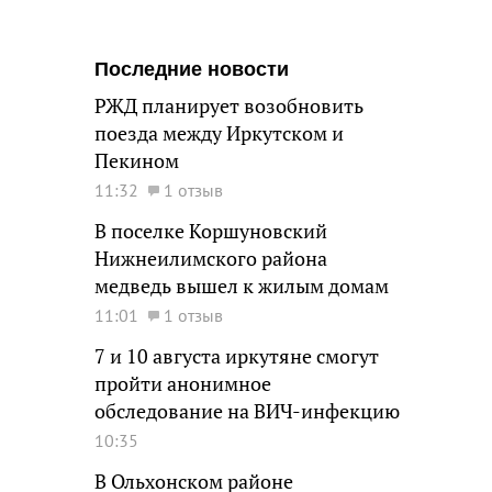
Последние новости
РЖД планирует возобновить
поезда между Иркутском и
Пекином
11:32
1 отзыв
В поселке Коршуновский
Нижнеилимского района
медведь вышел к жилым домам
11:01
1 отзыв
7 и 10 августа иркутяне смогут
пройти анонимное
обследование на ВИЧ-инфекцию
10:35
В Ольхонском районе