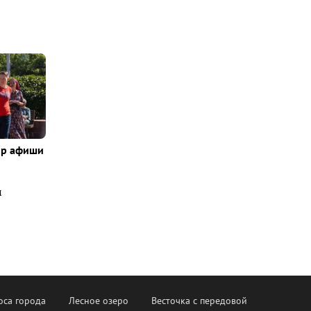
ор афиши
м
оса города
Лесное озеро
Весточка с передовой