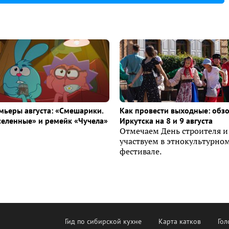
ьеры августа: «Смешарики.
Как провести выходные: обз
селенные» и ремейк «Чучела»
Иркутска на 8 и 9 августа
Отмечаем День строителя и
участвуем в этнокультурно
фестивале.
Гид по сибирской кухне
Карта катков
Гол