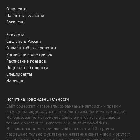
О проекте
Написать редакции
Вакансии
Экокарта
Сделано в России
Онлайн-табло аэропорта
Расписание электричек
Расписание поездов
Подписка на новости
Спецпроекты
Наглядно
Политика конфиденциальности
Сайт содержит материалы, охраняемые авторским правом,
и средства индивидуализации (логотипы, фирменные знаки).
Использование материалов сайта в интернете разрешено
только с указанием гиперссылки на сайт www.irk.ru.
Использование материалов сайта в печати, ТВ и радио
разрешено только с указанием названия сайта «Твой Иркутск».
К нарушителям данного положения применяются все меры,