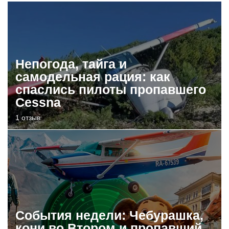
Непогода, тайга и
самодельная рация: как
спаслись пилоты пропавшего
Cessna
1 отзыв
События недели: Чебурашка,
кони во Втором и пропавший