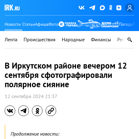
Новости
Статьи
Афиша
Фото
Погода
Ту
Лента
Происшествия
Народные
Финансы
Регионы
В Иркутском районе вечером 12
сентября сфотографировали
полярное сияние
12 сентября 2024 21:37
Продолжение новости: