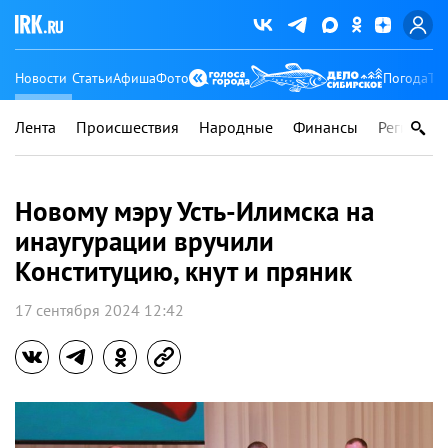
Новости
Статьи
Афиша
Фото
Погода
Ту
Лента
Происшествия
Народные
Финансы
Регионы
Новому мэру Усть-Илимска на
инаугурации вручили
Конституцию, кнут и пряник
17 сентября 2024 12:42