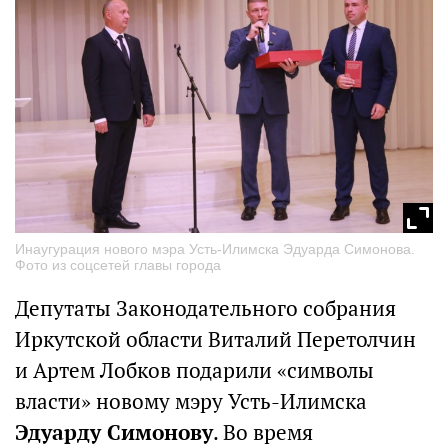
Инаугурация нового мэра Усть-Илимска Эдуарда Симонова.
Фото из соцсетей главы города
Депутаты Законодательного собрания
Иркутской области Виталий Перетолчин
и Артем Лобков подарили «символы
власти» новому мэру Усть-Илимска
Эдуарду Симонову
. Во время