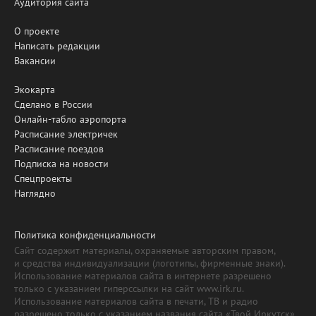
Аудитория сайта
О проекте
Написать редакции
Вакансии
Экокарта
Сделано в России
Онлайн-табло аэропорта
Расписание электричек
Расписание поездов
Подписка на новости
Спецпроекты
Наглядно
Политика конфиденциальности
Сайт содержит материалы, охраняемые авторским правом,
и средства индивидуализации (логотипы, фирменные знаки).
Использование материалов сайта в интернете разрешено
только с указанием гиперссылки на сайт www.irk.ru.
Использование материалов сайта в печати, ТВ и радио
разрешено только с указанием названия сайта «Твой Иркутск».