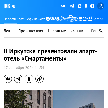
Новости
Статьи
Афиша
Фото
Погода
Ту
Лента
Происшествия
Народные
Финансы
Регионы
В Иркутске презентовали апарт-
отель «Смартаменты»
17 сентября 2024 11:34