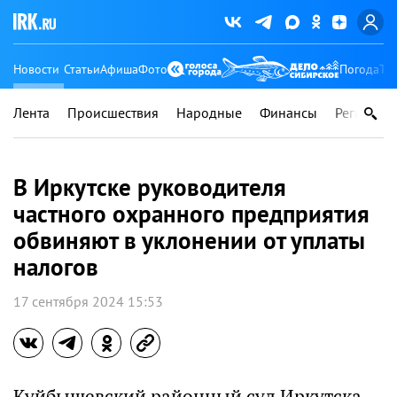
Новости
Статьи
Афиша
Фото
Погода
Ту
Лента
Происшествия
Народные
Финансы
Регионы
В Иркутске руководителя
частного охранного предприятия
обвиняют в уклонении от уплаты
налогов
17 сентября 2024 15:53
Куйбышевский районный суд Иркутска