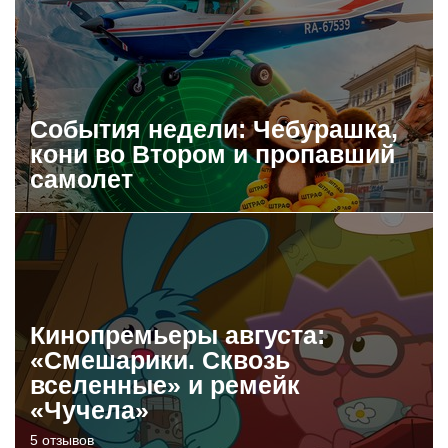
События недели: Чебурашка,
кони во Втором и пропавший
самолет
Кинопремьеры августа:
«Смешарики. Сквозь
вселенные» и ремейк
«Чучела»
5 отзывов