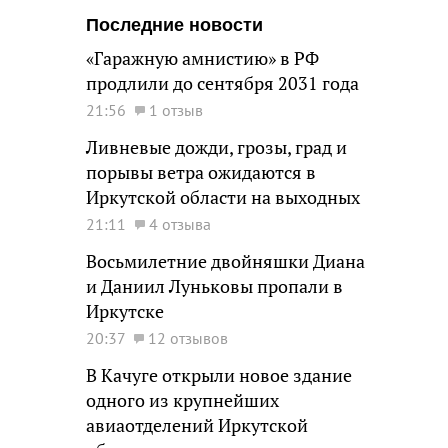
Последние новости
«Гаражную амнистию» в РФ
продлили до сентября 2031 года
21:56
1 отзыв
Ливневые дожди, грозы, град и
порывы ветра ожидаются в
Иркутской области на выходных
21:11
4 отзыва
Восьмилетние двойняшки Диана
и Даниил Луньковы пропали в
Иркутске
20:37
12 отзывов
В Качуге открыли новое здание
одного из крупнейших
авиаотделений Иркутской