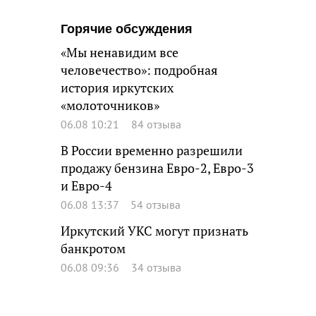
Горячие обсуждения
«Мы ненавидим все
человечество»: подробная
история иркутских
«молоточников»
06.08 10:21
84 отзыва
В России временно разрешили
продажу бензина Евро-2, Евро-3
и Евро-4
06.08 13:37
54 отзыва
Иркутский УКС могут признать
банкротом
06.08 09:36
34 отзыва