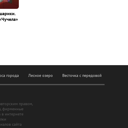
шарики.
«Чучела»
оса города
Лесное озеро
Весточка с передовой
авторским правом,
ы, фирменные
а в интернете
ылки
риалов сайта