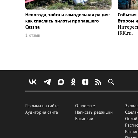
Непогода, тайга и самодельная рация:
События 
как спаслись пилоты пропавшего
Втором 
Cessna
Интерес
IRK.ru.
1 отзыв
Реклама на сайте
О проекте
Экока
Аудитория сайта
Написать редакции
Сделан
Вакансии
Онлай
Распис
Распи