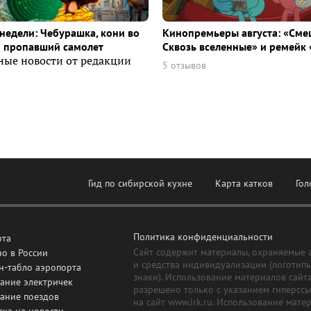
недели: Чебурашка, кони во
Кинопремьеры августа: «Сме
и пропавший самолет
Сквозь вселенные» и ремейк 
ные новости от редакции
5 отзывов
Гид по сибирской кухне
Карта катков
Гол
Политика конфиденциальности
рта
Сайт содержит материалы, охраняемые 
о в России
и средства индивидуализации (логотип
н-табло аэропорта
знаки). Использование материалов сайт
ание электричек
разрешено только с указанием гиперсс
сание поездов
на сайт www.irk.ru. Использование мате