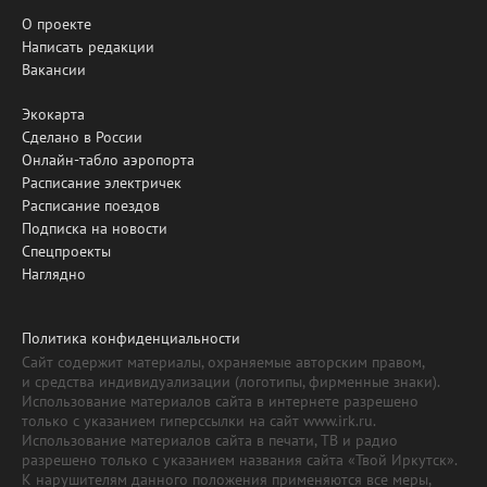
О проекте
Написать редакции
Вакансии
Экокарта
Сделано в России
Онлайн-табло аэропорта
Расписание электричек
Расписание поездов
Подписка на новости
Спецпроекты
Наглядно
Политика конфиденциальности
Сайт содержит материалы, охраняемые авторским правом,
и средства индивидуализации (логотипы, фирменные знаки).
Использование материалов сайта в интернете разрешено
только с указанием гиперссылки на сайт www.irk.ru.
Использование материалов сайта в печати, ТВ и радио
разрешено только с указанием названия сайта «Твой Иркутск».
К нарушителям данного положения применяются все меры,