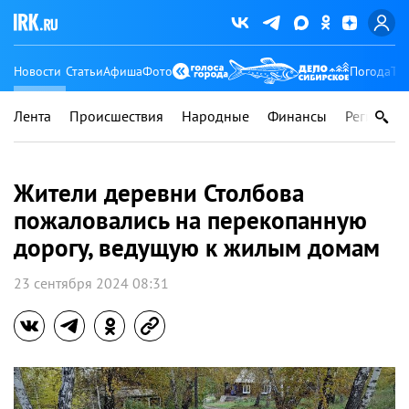
Новости
Статьи
Афиша
Фото
Погода
Ту
Лента
Происшествия
Народные
Финансы
Регионы
Жители деревни Столбова
пожаловались на перекопанную
дорогу, ведущую к жилым домам
23 сентября 2024 08:31