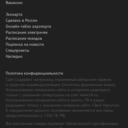
Вакансии
Экокарта
Сделано в России
Онлайн-табло аэропорта
Расписание электричек
Расписание поездов
Подписка на новости
Спецпроекты
Наглядно
Политика конфиденциальности
Сайт содержит материалы, охраняемые авторским правом,
и средства индивидуализации (логотипы, фирменные знаки).
Использование материалов сайта в интернете разрешено
только с указанием гиперссылки на сайт www.irk.ru.
Использование материалов сайта в печати, ТВ и радио
разрешено только с указанием названия сайта «Твой Иркутск».
К нарушителям данного положения применяются все меры,
предусмотренные ст. 1301 ГК РФ.
Все рекламные товары подлежат обязательной сертификации,