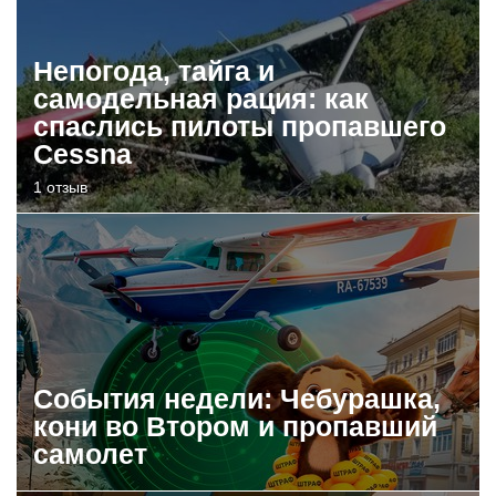
Непогода, тайга и
самодельная рация: как
спаслись пилоты пропавшего
Cessna
1 отзыв
События недели: Чебурашка,
кони во Втором и пропавший
самолет