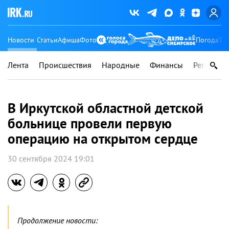
Новости
Статьи
Афиша
Фото
Погода
Ту
Лента
Происшествия
Народные
Финансы
Регионы
В Иркутской областной детской
больнице провели первую
операцию на открытом сердце
30 сентября 2024 19:01
Продолжение новости: