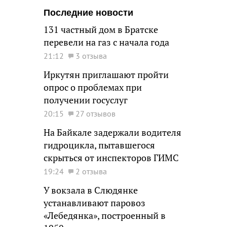
Последние новости
131 частный дом в Братске
перевели на газ с начала года
21:12
3 отзыва
Иркутян приглашают пройти
опрос о проблемах при
получении госуслуг
20:15
27 отзывов
На Байкале задержали водителя
гидроцикла, пытавшегося
скрыться от инспекторов ГИМС
19:24
2 отзыва
У вокзала в Слюдянке
устанавливают паровоз
«Лебедянка», построенный в