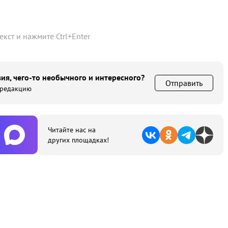
текст и нажмите
Ctrl
+
Enter
ия, чего-то необычного и интересного?
Отправить
 редакцию
Читайте нас на
других площадках!