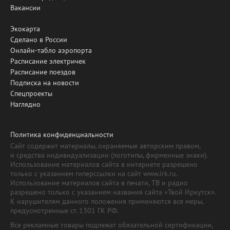
Вакансии
Экокарта
Сделано в России
Онлайн-табло аэропорта
Расписание электричек
Расписание поездов
Подписка на новости
Спецпроекты
Наглядно
Политика конфиденциальности
Сайт содержит материалы, охраняемые авторским правом,
и средства индивидуализации (логотипы, фирменные знаки).
Использование материалов сайта в интернете разрешено
только с указанием гиперссылки на сайт www.irk.ru.
Использование материалов сайта в печати, ТВ и радио
разрешено только с указанием названия сайта «Твой Иркутск».
К нарушителям данного положения применяются все меры,
предусмотренные ст. 1301 ГК РФ.
Все рекламные товары подлежат обязательной сертификации,