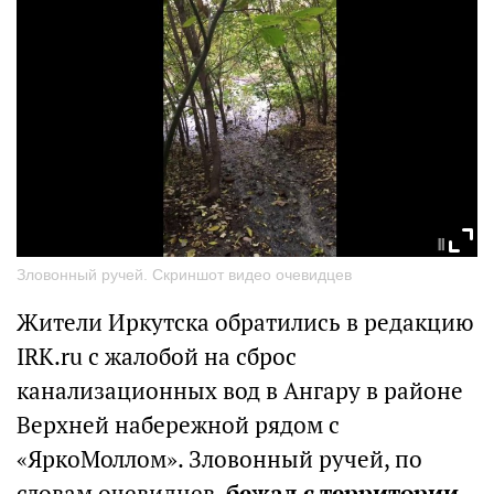
Зловонный ручей. Скриншот видео очевидцев
Жители Иркутска обратились в редакцию
IRK.ru с жалобой на сброс
канализационных вод в Ангару в районе
Верхней набережной рядом с
«ЯркоМоллом». Зловонный ручей, по
словам очевидцев,
бежал с территории