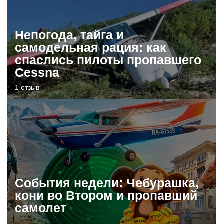
Непогода, тайга и
самодельная рация: как
спаслись пилоты пропавшего
Cessna
1 отзыв
События недели: Чебурашка,
кони во Втором и пропавший
самолет