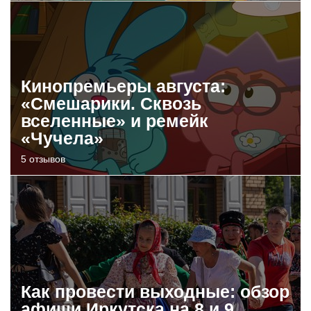
Кинопремьеры августа:
«Смешарики. Сквозь
вселенные» и ремейк
«Чучела»
5 отзывов
Как провести выходные: обзор
афиши Иркутска на 8 и 9