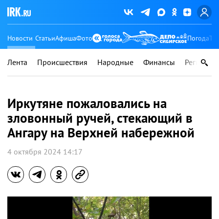
Новости
Статьи
Афиша
Фото
Погода
Ту
Лента
Происшествия
Народные
Финансы
Регионы
Иркутяне пожаловались на
зловонный ручей, стекающий в
Ангару на Верхней набережной
4 октября 2024 14:17