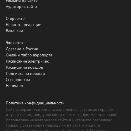
Реклама на сайте
Аудитория сайта
О проекте
Написать редакции
Вакансии
Экокарта
Сделано в России
Онлайн-табло аэропорта
Расписание электричек
Расписание поездов
Подписка на новости
Спецпроекты
Наглядно
Политика конфиденциальности
Сайт содержит материалы, охраняемые авторским правом,
и средства индивидуализации (логотипы, фирменные знаки).
Использование материалов сайта в интернете разрешено
только с указанием гиперссылки на сайт www.irk.ru.
Использование материалов сайта в печати, ТВ и радио