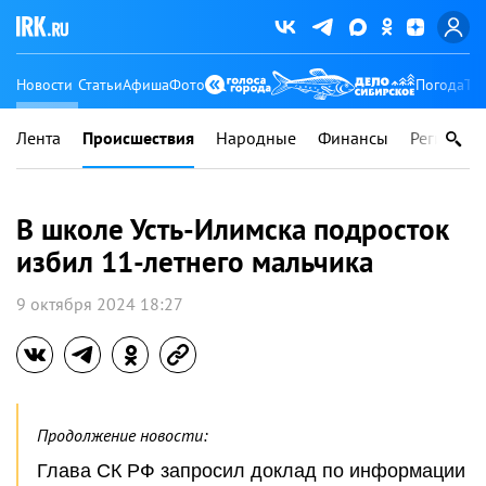
Новости
Статьи
Афиша
Фото
Погода
Ту
Лента
Происшествия
Народные
Финансы
Регионы
В школе Усть-Илимска подросток
избил 11-летнего мальчика
9 октября 2024 18:27
Продолжение новости:
Глава СК РФ запросил доклад по информации