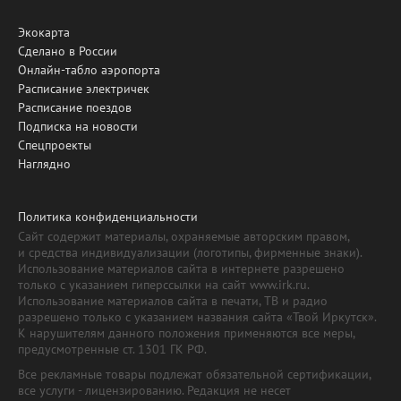
Экокарта
Сделано в России
Онлайн-табло аэропорта
Расписание электричек
Расписание поездов
Подписка на новости
Спецпроекты
Наглядно
Политика конфиденциальности
Сайт содержит материалы, охраняемые авторским правом,
и средства индивидуализации (логотипы, фирменные знаки).
Использование материалов сайта в интернете разрешено
только с указанием гиперссылки на сайт www.irk.ru.
Использование материалов сайта в печати, ТВ и радио
разрешено только с указанием названия сайта «Твой Иркутск».
К нарушителям данного положения применяются все меры,
предусмотренные ст. 1301 ГК РФ.
Все рекламные товары подлежат обязательной сертификации,
все услуги - лицензированию. Редакция не несет