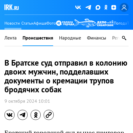
Новости
Статьи
Афиша
Фото
Погода
Ту
Лента
Происшествия
Народные
Финансы
Регионы
В Братске суд отправил в колонию
двоих мужчин, подделавших
документы о кремации трупов
бродячих собак
9 октября 2024 10:01
Братский городской суд вынес приговор