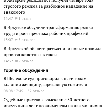
В Ангарске рецидивист получил четыре года
строгого режима за разбойное нападение на
знакомого
15:47
1 отзыв
В Иркутске обсудили трансформацию рынка
труда и рост престижа рабочих профессий
15:07
5 отзывов
В Иркутской области разъяснили новые правила
провоза животных в такси
14:32
2 отзыва
Горячие обсуждения
В Шелехове суд приговорил к пяти годам
колонии женщину, зарезавшую сожителя
08.08 17:49
52 отзыва
Судебные приставы взыскали с 50-летнего
иркутянина долг по алиментам на два миллиона