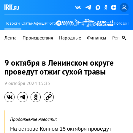
Новости
Статьи
Афиша
Фото
Погода
Ту
Лента
Происшествия
Народные
Финансы
Регионы
9 октября в Ленинском округе
проведут отжиг сухой травы
9 октября 2024 15:35
Продолжение новости:
На острове Конном 15 октября проведут