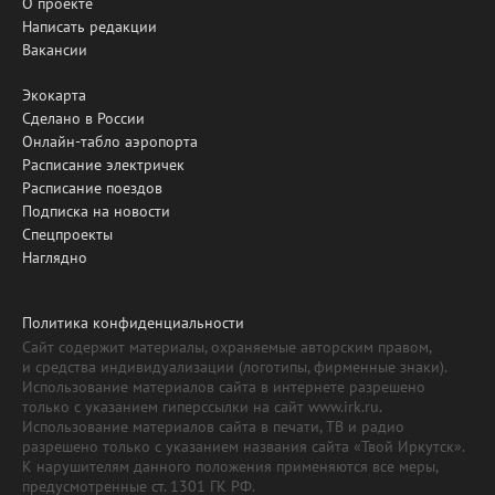
О проекте
Написать редакции
Вакансии
Экокарта
Сделано в России
Онлайн-табло аэропорта
Расписание электричек
Расписание поездов
Подписка на новости
Спецпроекты
Наглядно
Политика конфиденциальности
Сайт содержит материалы, охраняемые авторским правом,
и средства индивидуализации (логотипы, фирменные знаки).
Использование материалов сайта в интернете разрешено
только с указанием гиперссылки на сайт www.irk.ru.
Использование материалов сайта в печати, ТВ и радио
разрешено только с указанием названия сайта «Твой Иркутск».
К нарушителям данного положения применяются все меры,
предусмотренные ст. 1301 ГК РФ.