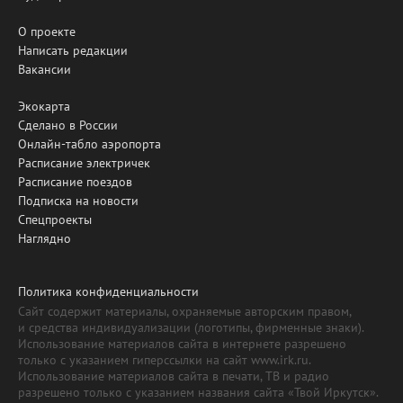
О проекте
Написать редакции
Вакансии
Экокарта
Сделано в России
Онлайн-табло аэропорта
Расписание электричек
Расписание поездов
Подписка на новости
Спецпроекты
Наглядно
Политика конфиденциальности
Сайт содержит материалы, охраняемые авторским правом,
и средства индивидуализации (логотипы, фирменные знаки).
Использование материалов сайта в интернете разрешено
только с указанием гиперссылки на сайт www.irk.ru.
Использование материалов сайта в печати, ТВ и радио
разрешено только с указанием названия сайта «Твой Иркутск».