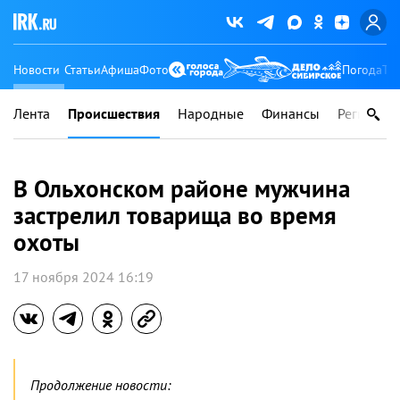
Новости
Статьи
Афиша
Фото
Погода
Ту
Лента
Происшествия
Народные
Финансы
Регионы
В Ольхонском районе мужчина
застрелил товарища во время
охоты
17 ноября 2024 16:19
Продолжение новости: