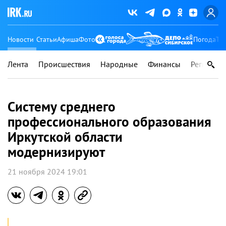
Новости
Статьи
Афиша
Фото
Погода
Ту
Лента
Происшествия
Народные
Финансы
Регионы
Систему среднего
профессионального образования
Иркутской области
модернизируют
21 ноября 2024 19:01