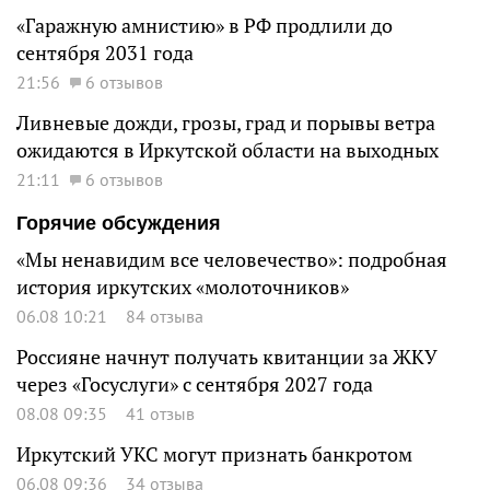
«Гаражную амнистию» в РФ продлили до
сентября 2031 года
21:56
6 отзывов
Ливневые дожди, грозы, град и порывы ветра
ожидаются в Иркутской области на выходных
21:11
6 отзывов
Горячие обсуждения
«Мы ненавидим все человечество»: подробная
история иркутских «молоточников»
06.08 10:21
84 отзыва
Россияне начнут получать квитанции за ЖКУ
через «Госуслуги» с сентября 2027 года
08.08 09:35
41 отзыв
Иркутский УКС могут признать банкротом
06.08 09:36
34 отзыва