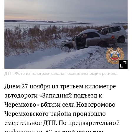
ДТП. Фото из телеграм-канала Госавтоинспекции региона
Днем 27 ноября на третьем километре
автодороги «Западный подъезд к
Черемхово» вблизи села Новогромово
Черемховского района произошло
смертельное ДТП. По предварительной
информации, 67-летний
водитель