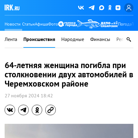
Новости
Статьи
Афиша
Фото
Погода
Ту
Лента
Происшествия
Народные
Финансы
Регионы
64-летняя женщина погибла при
столкновении двух автомобилей в
Черемховском районе
27 ноября 2024 18:42