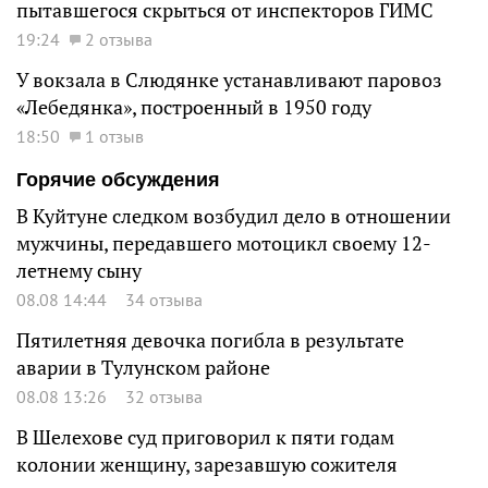
пытавшегося скрыться от инспекторов ГИМС
19:24
2 отзыва
У вокзала в Слюдянке устанавливают паровоз
«Лебедянка», построенный в 1950 году
18:50
1 отзыв
Горячие обсуждения
В Куйтуне следком возбудил дело в отношении
мужчины, передавшего мотоцикл своему 12-
летнему сыну
08.08 14:44
34 отзыва
Пятилетняя девочка погибла в результате
аварии в Тулунском районе
08.08 13:26
32 отзыва
В Шелехове суд приговорил к пяти годам
колонии женщину, зарезавшую сожителя