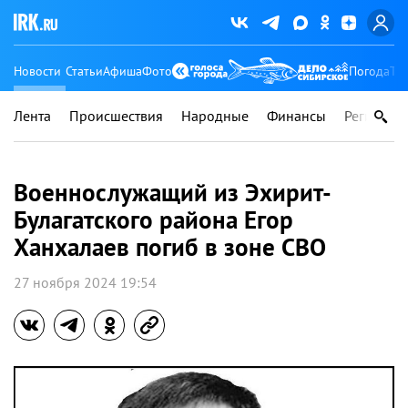
Новости
Статьи
Афиша
Фото
Погода
Ту
Лента
Происшествия
Народные
Финансы
Регионы
Военнослужащий из Эхирит-
Булагатского района Егор
Ханхалаев погиб в зоне СВО
27 ноября 2024 19:54