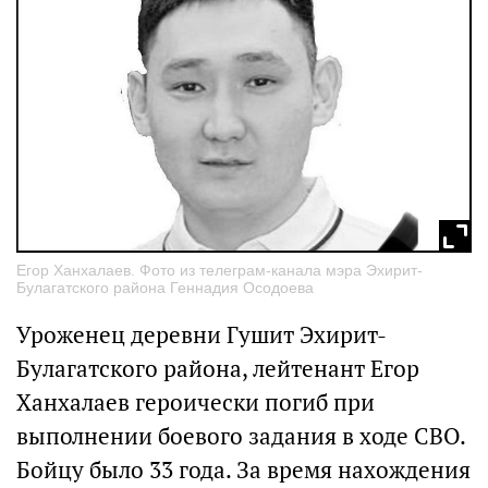
Егор Ханхалаев. Фото из телеграм-канала мэра Эхирит-
Булагатского района Геннадия Осодоева
Уроженец деревни Гушит Эхирит-
Булагатского района, лейтенант Егор
Ханхалаев героически погиб при
выполнении боевого задания в ходе СВО.
Бойцу было 33 года. За время нахождения