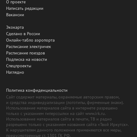
О проекте
Написать редакции
Вакансии
Экокарта
Сделано в России
Онлайн-табло аэропорта
Расписание электричек
Расписание поездов
Подписка на новости
Спецпроекты
Наглядно
Политика конфиденциальности
Сайт содержит материалы, охраняемые авторским правом,
и средства индивидуализации (логотипы, фирменные знаки).
Использование материалов сайта в интернете разрешено
только с указанием гиперссылки на сайт www.irk.ru.
Использование материалов сайта в печати, ТВ и радио
разрешено только с указанием названия сайта «Твой Иркутск».
К нарушителям данного положения применяются все меры,
предусмотренные ст. 1301 ГК РФ.