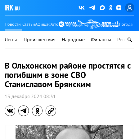
Новости
Статьи
Афиша
Фото
Погода
Ту
Лента
Происшествия
Народные
Финансы
Регионы
В Ольхонском районе простятся с
погибшим в зоне СВО
Станиславом Брянским
13 декабря 2024 08:31