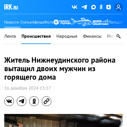
Новости
Статьи
Афиша
Фото
Погода
Ту
Лента
Происшествия
Народные
Финансы
Регионы
Житель Нижнеудинского района
вытащил двоих мужчин из
горящего дома
16 декабря 2024 15:17