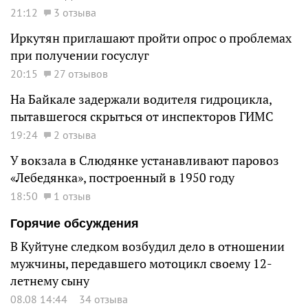
21:12
3 отзыва
Иркутян приглашают пройти опрос о проблемах
при получении госуслуг
20:15
27 отзывов
На Байкале задержали водителя гидроцикла,
пытавшегося скрыться от инспекторов ГИМС
19:24
2 отзыва
У вокзала в Слюдянке устанавливают паровоз
«Лебедянка», построенный в 1950 году
18:50
1 отзыв
Горячие обсуждения
В Куйтуне следком возбудил дело в отношении
мужчины, передавшего мотоцикл своему 12-
летнему сыну
08.08 14:44
34 отзыва