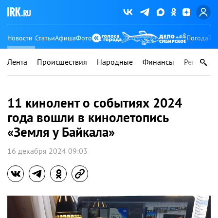
Новости
Статьи
Афиша
Фото
Погода
Ту
Лента
Происшествия
Народные
Финансы
Регионы
11 кинолент о событиях 2024
года вошли в кинолетопись
«Земля у Байкала»
16 декабря 2024 09:03