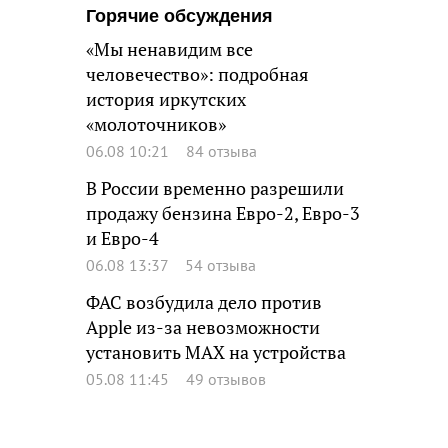
Горячие обсуждения
«Мы ненавидим все
человечество»: подробная
история иркутских
«молоточников»
06.08 10:21
84 отзыва
В России временно разрешили
продажу бензина Евро-2, Евро-3
и Евро-4
06.08 13:37
54 отзыва
ФАС возбудила дело против
Apple из-за невозможности
установить MAX на устройства
05.08 11:45
49 отзывов