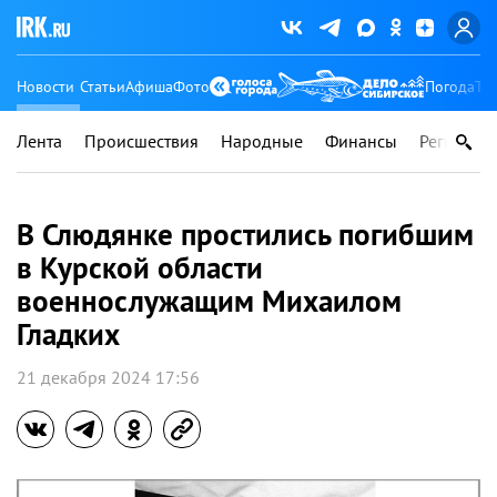
Новости
Статьи
Афиша
Фото
Погода
Ту
Лента
Происшествия
Народные
Финансы
Регионы
В Слюдянке простились погибшим
в Курской области
военнослужащим Михаилом
Гладких
21 декабря 2024 17:56